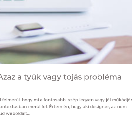
zaz a tyúk vagy tojás probléma
 felmerül, hogy mi a fontosabb: szép legyen vagy jól működjö
kontextusban merül fel. Értem én, hogy aki designer, az nem
ud weboldalt...