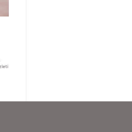
k
leti