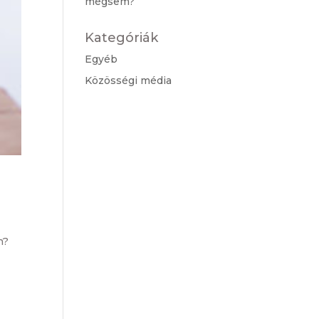
mégsem?
Kategóriák
Egyéb
Közösségi média
n?