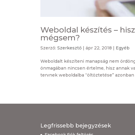
Weboldal készítés – hisz
mégsem?
Szerző:
Szerkesztő
|
ápr 22, 2018
|
Egyéb
Weboldalt készíteni manapság nem ördöngö
önmagában nincsen értelme, hisz annak vala
tervnek weboldalba “öltöztetése” azonban 
Legfrissebb bejegyzések
Facebook fiók feltörés