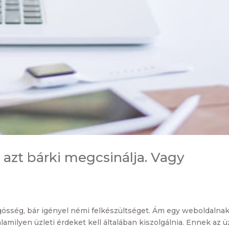
 azt bárki megcsinálja. Vagy
sség, bár igényel némi felkészültséget. Ám egy weboldalna
milyen üzleti érdeket kell általában kiszolgálnia. Ennek az üz