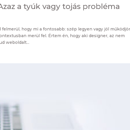
zaz a tyúk vagy tojás probléma
 felmerül, hogy mi a fontosabb: szép legyen vagy jól működjö
kontextusban merül fel. Értem én, hogy aki designer, az nem
ud weboldalt...