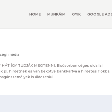
HOME
MUNKÁIM
GYIK
GOOGLE ADS
ségi média
T ÍGY TUDJÁK MEGTENNI. Elsősorban céges oldallal
k pl. hirdetnek és van bekötve bankkártya a hirdetési fiókba,
magánszemélyek is áldozatául...