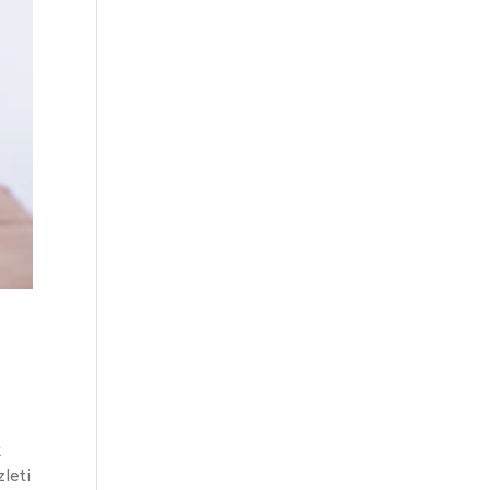
k
leti