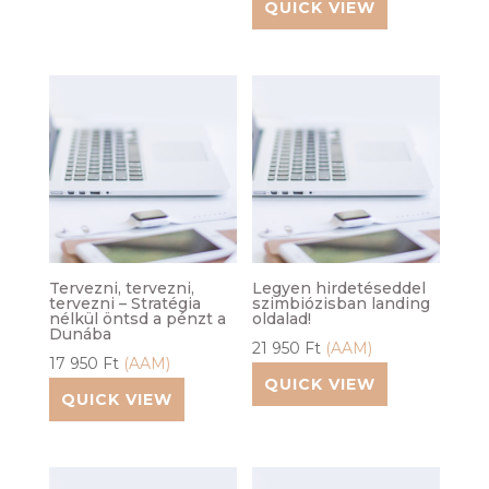
QUICK VIEW
Tervezni, tervezni,
Legyen hirdetéseddel
tervezni – Stratégia
szimbiózisban landing
nélkül öntsd a pénzt a
oldalad!
Dunába
21 950
Ft
(AAM)
17 950
Ft
(AAM)
QUICK VIEW
QUICK VIEW