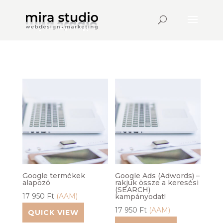
Google termékek
Google Ads (Adwords) –
alapozó
rakjuk össze a keresési
(SEARCH)
17 950
Ft
(AAM)
kampányodat!
17 950
Ft
(AAM)
QUICK VIEW