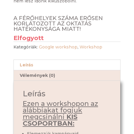
nem lesz időnk kiküszöbölni.
A FÉRŐHELYEK SZÁMA ERŐSEN
KORLÁTOZOTT AZ OKTATÁS
HATÉKONYSÁGA MIATT!
Elfogyott
Kategóriák:
Google workshop
,
Workshop
Leírás
Vélemények (0)
Leírás
Ezen a workshopon az
alábbiakat fogjuk
megcsinálni
KIS
CSOPORTBAN:
Elemezzük kampányaid