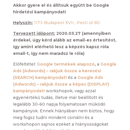
Akkor gyere el és állítsuk együtt be Google
hirdetési kampányodat!
Helyszín:
1173 Budapest XVII., Pesti út 80.
Tervezett időpont:
2020.03.27 (amennyiben
érdekel, úgy kérd alább az email-es értesítést,
így amint elérhető lesz a képzés kapsz róla
email-t, így nem maradsz le róla)
Előfeltétel:
Google termékek alapozó
,
a
Google
Ads (Adwords) – rakjuk össze a keresési
(SEARCH) kampányodat!
és a
Google Ads
(Adwords) – rakjuk össze a képes (DISPLAY)
kampányodat!
workshopok, vagy azzal
egyenértékű tudás, illetve már beállított és
legalább 30-60 napja folyamatosan működő
kampányok. Ennek hiányában nem biztos, hogy
meg fogsz tudni mindent csinálni és a
workshopon sajnos ezeket a hiányosságokat