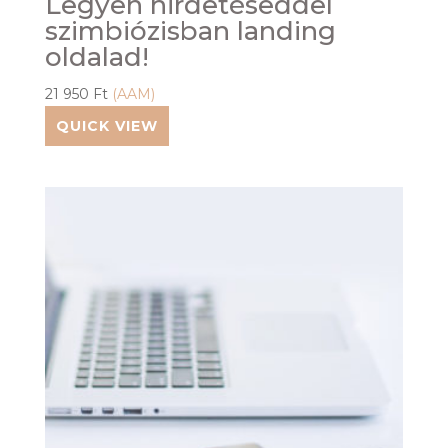
Legyen hirdetéseddel
szimbiózisban landing
oldalad!
21 950
Ft
(AAM)
QUICK VIEW