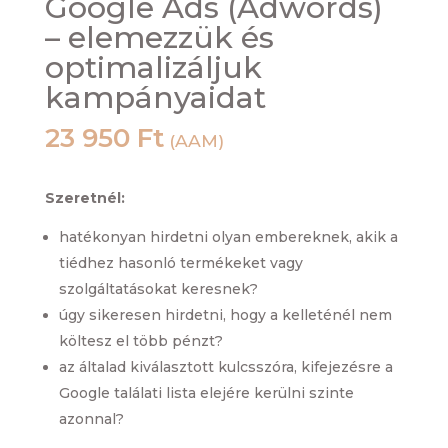
Google Ads (Adwords)
– elemezzük és
optimalizáljuk
kampányaidat
23 950
Ft
(AAM)
Szeretnél:
hatékonyan hirdetni olyan embereknek, akik a
tiédhez hasonló termékeket vagy
szolgáltatásokat keresnek?
úgy sikeresen hirdetni, hogy a kelleténél nem
költesz el több pénzt?
az általad kiválasztott kulcsszóra, kifejezésre a
Google találati lista elejére kerülni szinte
azonnal?