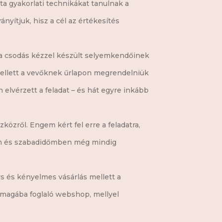
zta gyakorlati technikákat tanulnak a
nyítjuk, hisz a cél az értékesítés
oha csodás kézzel készült selyemkendőinek
l kellett a vevőknek űrlapon megrendelniük
 elvérzett a feladat – és hát egyre inkább
özről. Engem kért fel erre a feladatra,
am és szabadidőmben még mindig
rs és kényelmes vásárlás mellett a
t magába foglaló webshop, mellyel