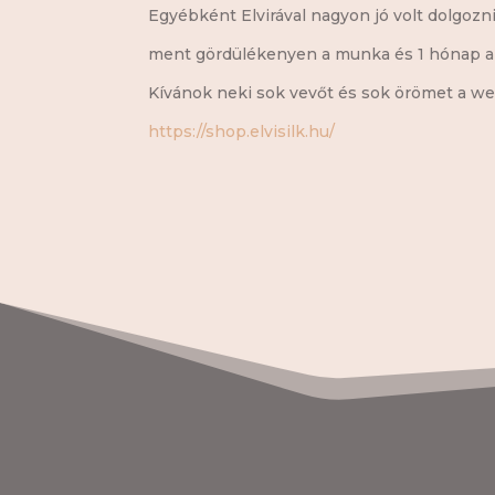
Egyébként Elvirával nagyon jó volt dolgozni,
ment gördülékenyen a munka és 1 hónap ala
Kívánok neki sok vevőt és sok örömet a we
https://shop.elvisilk.hu/