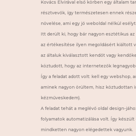
Kovács Elvirával első körben egy általam ta
résztvevők, így természetesen ennek része v
növelése, ami egy jó weboldal nélkül esélyt
Itt derült ki, hogy bár nagyon esztétikus 
az értékesítése ilyen megoldásért kiáltott
az általuk kiválasztott kendőt vagy kendők
köztudott, hogy az internetezők legnagyobb
Így a feladat adott volt: kell egy webshop
aminek nagyon örültem, hisz köztudottan
kézműveskedem).
A feladat tehát a meglévő oldal design-jáh
folyamatok automatizálása volt. Így készül
mindketten nagyon elégedettek vagyunk.