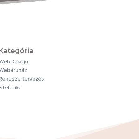
Kategória
WebDesign
Webáruház
Rendszertervezés
Sitebuild