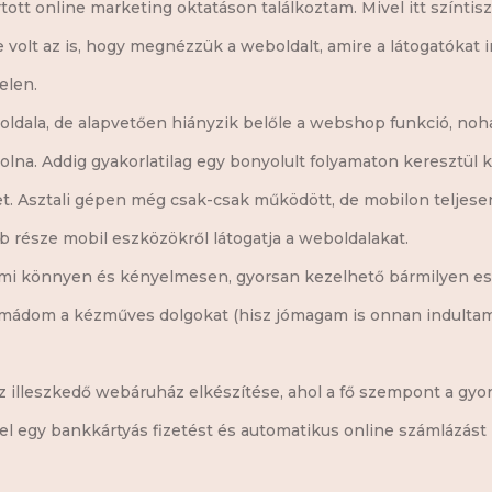
rtott online marketing oktatáson találkoztam. Mivel itt színtis
olt az is, hogy megnézzük a weboldalt, amire a látogatókat irá
elen.
az oldala, de alapvetően hiányzik belőle a webshop funkció, n
 volna. Addig gyakorlatilag egy bonyolult folyamaton keresztü
et. Asztali gépen még csak-csak működött, de mobilon teljesen
 része mobil eszközökről látogatja a weboldalakat.
, ami könnyen és kényelmesen, gyorsan kezelhető bármilyen eszk
 imádom a kézműves dolgokat (hisz jómagam is onnan indult
oz illeszkedő webáruház elkészítése, ahol a fő szempont a gyo
t el egy bankkártyás fizetést és automatikus online számlázás