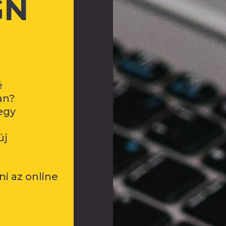
GN
é
an?
egy
új
i az online