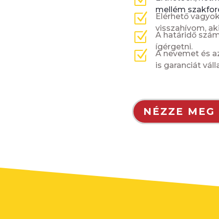
mellém szakford
Z
Elérhető vagyok
visszahívom, aki
Z
A határidő szá
ígérgetni.
Z
A nevemet és az
is garanciát vál
NÉZZE MEG