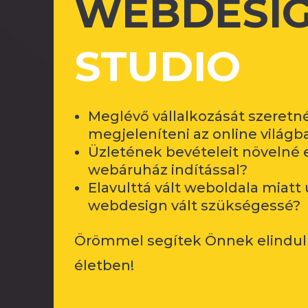
WEBDESI
STUDIO
Meglévő vállalkozását szeretn
megjeleníteni az online világb
Üzletének bevételeit növelné 
webáruház indítással?
Elavulttá vált weboldala miatt 
webdesign vált szükségessé?
Örömmel segítek Önnek elinduln
életben!