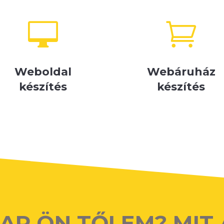


Weboldal
Webáruház
készítés
készítés
KAP ÖN TŐLEM? MIT