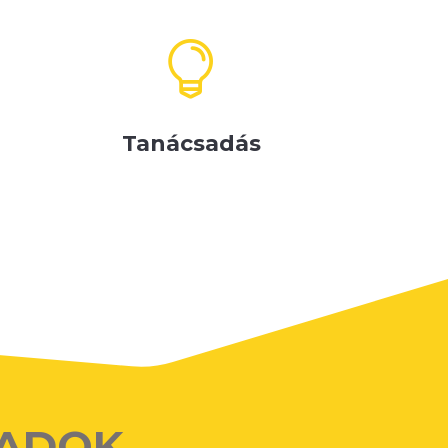

Tanácsadás
 ADOK