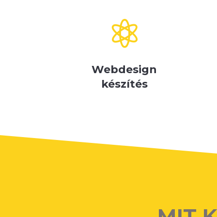

Webdesign
készítés
MIT 