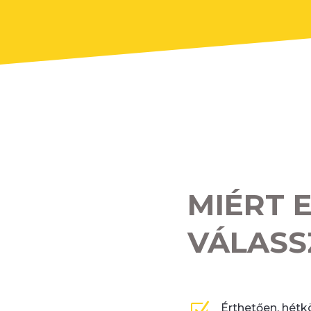
MIÉRT 
VÁLASS
Z
Érthetően, hétk