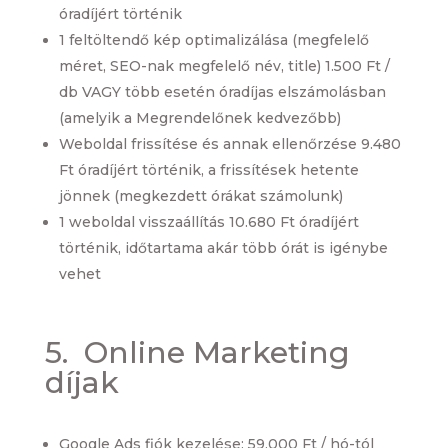
óradíjért történik
1 feltöltendő kép optimalizálása (megfelelő
méret, SEO-nak megfelelő név, title) 1.500 Ft /
db VAGY több esetén óradíjas elszámolásban
(amelyik a Megrendelőnek kedvezőbb)
Weboldal frissítése és annak ellenőrzése 9.480
Ft óradíjért történik, a frissítések hetente
jönnek (megkezdett órákat számolunk)
1 weboldal visszaállítás 10.680 Ft óradíjért
történik, időtartama akár több órát is igénybe
vehet
5. Online Marketing
díjak
Google Ads fiók kezelése: 59.000 Ft / hó-tól