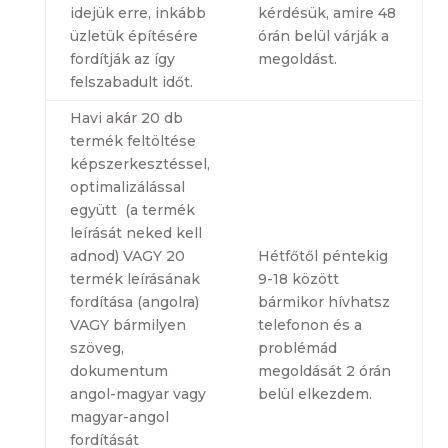
idejük erre, inkább
kérdésük, amire 48
üzletük építésére
órán belül várják a
fordítják az így
megoldást.
felszabadult időt.
Havi akár 20 db
termék feltöltése
képszerkesztéssel,
optimalizálással
együtt (a termék
leírását neked kell
adnod) VAGY 20
Hétfőtől péntekig
termék leírásának
9-18 között
fordítása (angolra)
bármikor hívhatsz
VAGY bármilyen
telefonon és a
szöveg,
problémád
dokumentum
megoldását 2 órán
angol-magyar vagy
belül elkezdem.
magyar-angol
fordítását