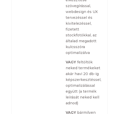
elkészítése
szövegírással,
webdesign és UX
tervezéssel és
kivitelezéssel,
fizetett
stockfotókkal, az
általad megadott
kulcsszóra
optimalizálva
VAGY
feltöltök
neked termékeket
akár havi 20 db-ig
képszerkesztéssel,
optimalizálással
együtt (a termék
leírását neked kell
adnod)
VAGY
bármilyen