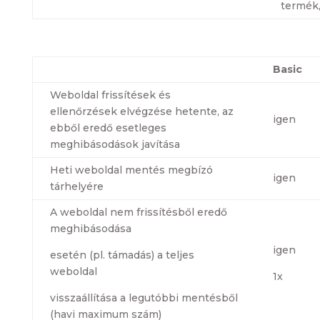
termék,
Basic
Weboldal frissítések és
ellenőrzések elvégzése hetente, az
igen
ebből eredő esetleges
meghibásodások javítása
Heti weboldal mentés megbízó
igen
tárhelyére
A weboldal nem frissítésből eredő
meghibásodása
igen
esetén (pl. támadás) a teljes
weboldal
1x
visszaállítása a legutóbbi mentésből
(havi maximum szám)