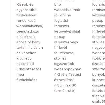
Kisebb és
bíró
foglalás
egyszerűbb
weboldalaknak
rendsze
funkciókkal
(pl. online
kétnyel
rendelkező
foglalási
popup
weboldalaknak,
rendszer,
rendsze
bemutatkozó
kétnyelvű oldal,
hírlevél
oldalaknak,
popup
feliratk
ahol a néhány
rendszer vagy
stb.) és
tartalmi oldalon
hírlevél
nagyob
és képeken
feliratkozás,
websh
kívül egy
stb.) és
(többfé
kapcsolati
egyszerűbb
fizetési
űrlap szerepel
webshopoknak
szállítá
még
(1-2 féle fizetési
bonyolu
funkcióként
és szállítási
kuponr
mód, max. 30
összete
termék, stb.)
feltétel
függő sz
díjak, 3