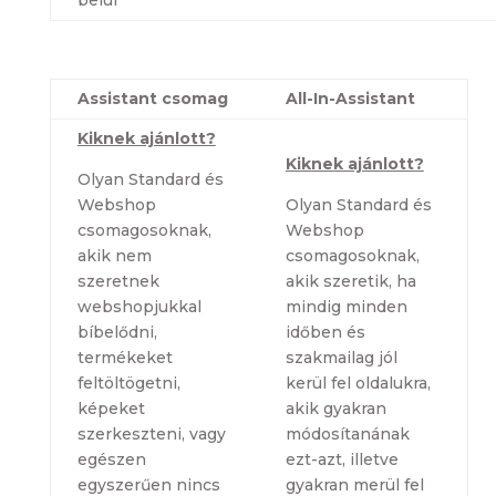
belül
Assistant csomag
All-In-Assistant
Kiknek ajánlott?
Kiknek ajánlott?
Olyan Standard és
Webshop
Olyan Standard és
csomagosoknak,
Webshop
akik nem
csomagosoknak,
szeretnek
akik szeretik, ha
webshopjukkal
mindig minden
bíbelődni,
időben és
termékeket
szakmailag jól
feltöltögetni,
kerül fel oldalukra,
képeket
akik gyakran
szerkeszteni, vagy
módosítanának
egészen
ezt-azt, illetve
egyszerűen nincs
gyakran merül fel