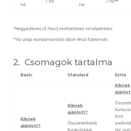
/ hó
/ hó**
hó
hó
*Negyedéves (3 havi) előfizetéses rendszerben
**Az alap karbantartási díjon felül fizetendő
2. Csomagok tartalma
Basic
Standard
Extra
Kiknek
ajánlot
Összet
Kiknek
funkció
ajánlott?
bíró
Kiknek
Összetettebb
webold
ajánlott?
funkciókkal
(pl. onl